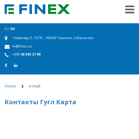
RU
EN
Чиланзар-E, 15/70 , 100043 Ташкент, Узбекистан
hi@finex.uz
+998
93 592 27 90
Home
e-mail
Контакты Гугл Карта