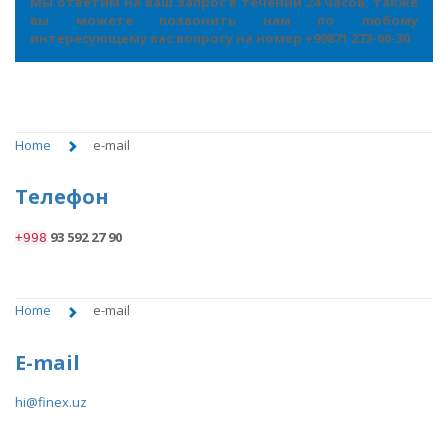
Мы ответим на ваш запрос в течении 24 часов, также
вы можете позвонить нам по любому
интересующему вас вопросу на номер +99871 273-00-30
Home
e-mail
Телефон
93 592 27 90
+998
Home
e-mail
E-mail
hi@finex.uz