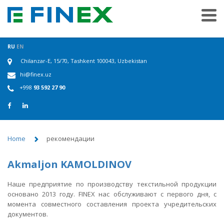
RU
EN
Chilanzar-E, 15/70, Tashkent 100043, Uzbekistan
hi@finex.uz
+998
93 592 27 90
Home
рекомендации
Akmaljon KAMOLDINOV
Наше предприятие по производству текстильной продукции
основано 2013 году. FINEX нас обслуживают с первого дня, с
момента совместного составления проекта учредительских
документов.